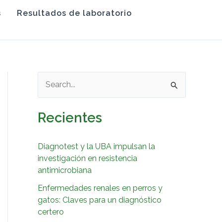
s
Resultados de laboratorio
B
u
Recientes
s
c
Diagnotest y la UBA impulsan la
a
investigación en resistencia
r
antimicrobiana
p
Enfermedades renales en perros y
o
gatos: Claves para un diagnóstico
certero
r