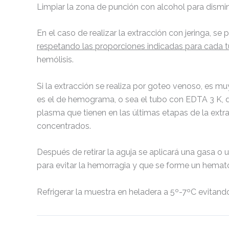
Limpiar la zona de punción con alcohol para disminu
En el caso de realizar la extracción con jeringa, se
respetando las proporciones indicadas para cada 
hemólisis.
Si la extracción se realiza por goteo venoso, es m
es el de hemograma, o sea el tubo con EDTA 3 K, d
plasma que tienen en las últimas etapas de la ext
concentrados.
Después de retirar la aguja se aplicará una gasa o 
para evitar la hemorragia y que se forme un hema
Refrigerar la muestra en heladera a 5º-7ºC evitand