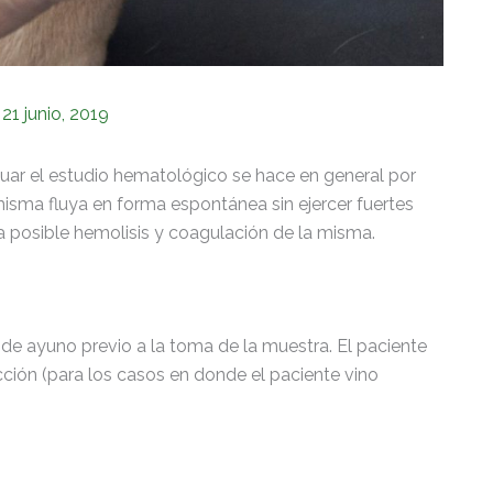
/
21 junio, 2019
uar el estudio hematológico se hace en general por
isma fluya en forma espontánea sin ejercer fuertes
a posible hemolisis y coagulación de la misma.
de ayuno previo a la toma de la muestra. El paciente
ción (para los casos en donde el paciente vino