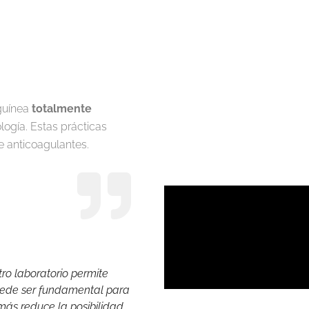
nguínea
totalmente
ogía. Estas prácticas
e anticoagulantes.
ro laboratorio permite
puede ser fundamental para
ás reduce la posibilidad