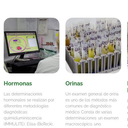
Hormonas
Orinas
Las determinaciones
Un examen general de orina
hormonales se realizan por
es uno de los métodos más
diferentes metodologías
comunes de diagnóstico
diagnósticas:
médico. Consta de varias
quimioluminiscencia
determinaciones: un examen
(IMMULITE), Elisa (BioTeck),
macroscópico, uno