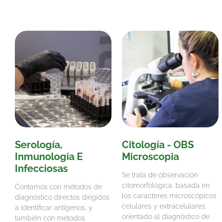
Serología,
Citología - OBS
Inmunología E
Microscopia
Infecciosas
Se trata de observación
citomorfológica, basada en
Contamos con métodos de
los caracteres microscópicos
diagnóstico directos dirigidos
celulares y extracelulares,
a identificar antígenos, y
orientado al diagnóstico de
también con métodos