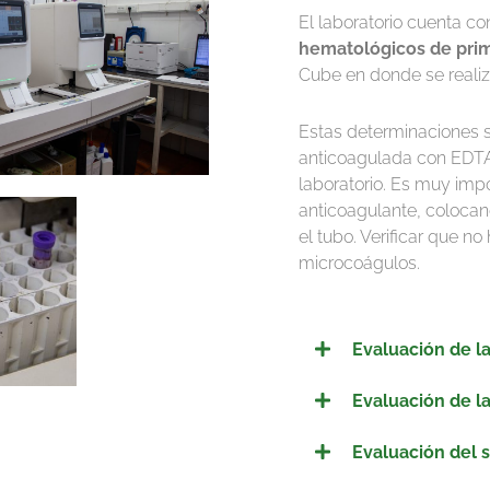
El laboratorio cuenta c
hematológicos de prim
Cube en donde se realiza
Estas determinaciones se
anticoagulada con EDTA 
laboratorio. Es muy impo
anticoagulante, colocan
el tubo. Verificar que n
microcoágulos.
Evaluación de la
Evaluación de la
Evaluación del 