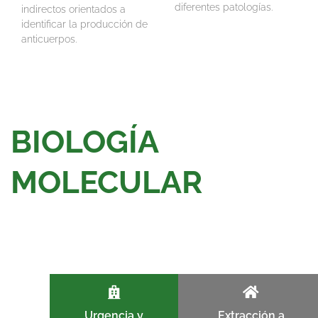
diferentes patologías.
indirectos orientados a
identificar la producción de
anticuerpos.
BIOLOGÍA
MOLECULAR
Urgencia y
Extracción a