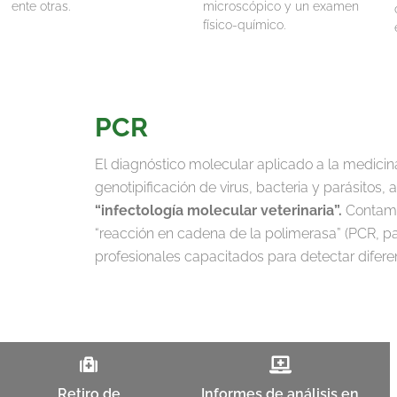
ente otras.
microscópico y un examen
físico-químico.
PCR
El diagnóstico molecular aplicado a la medicina 
genotipificación de virus, bacteria y parásitos
“infectología molecular veterinaria”.
Contamo
“reacción en cadena de la polimerasa” (PCR, pa
profesionales capacitados para detectar difer
Retiro de
Informes de análisis en