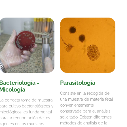
Bacteriología -
Parasitología
Micología
Consiste en la recogida de
una muestra de materia fetal
La correcta toma de muestra
convenientemente
para cultivo bacteriológicos y
conservada para el análisis
micológicos, es fundamental
solicitado. Existen diferentes
para la recuperación de los
métodos de análisis de la
agentes en las muestras