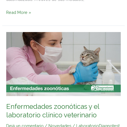
Read More »
Enfermedades
zoonóticas
y
el
laboratorio
clínico
veterinario
Enfermedades zoonóticas y el
laboratorio clínico veterinario
Dejá un comentario
/
Novedades
/
LaboratorioDiagnotest