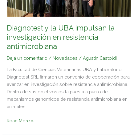
en
resistencia
antimicrobiana
Diagnotest y la UBA impulsan la
investigación en resistencia
antimicrobiana
Dejá un comentario
/
Novedades
/
Agustin Castoldi
La Facultad de Ciencias Veterinarias UBA y Laboratorio
Diagnotest SRL firmaron un convenio de cooperación para
avanzar en investigación sobre resistencia antimicrobiana.
Dentro de sus objetivos es la puesta a punto de
mecanismos genómicos de resistencia antimicrobiana en
animales.
Read More »