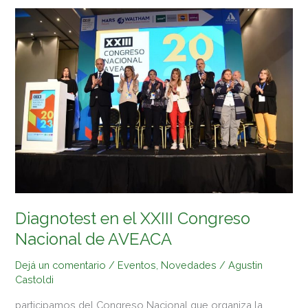
Diagnotest
en
el
XXIII
Congreso
Nacional
de
AVEACA
Diagnotest en el XXIII Congreso
Nacional de AVEACA
Dejá un comentario
/
Eventos
,
Novedades
/
Agustin
Castoldi
participamos del Congreso Nacional que organiza la