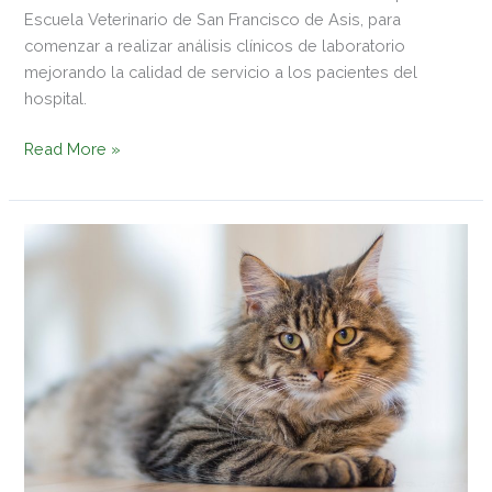
Escuela Veterinario de San Francisco de Asis, para
comenzar a realizar análisis clínicos de laboratorio
mejorando la calidad de servicio a los pacientes del
hospital.
Read More »
Prevalencia
de
hipersomatotropismo
e
hipertiroidismo
en
gatos
con
diabetes