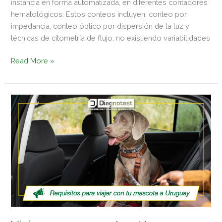
instancia en forma automatizada, en diferentes contadores
hematológicos. Estos conteos incluyen: conteo por
impedancia, conteo óptico por dispersión de la luz y
técnicas de citometría de flujo, no existiendo variabilidades
Read More »
Viaje
con
su
mascota
a
Uruguay:
¿qué
trámites
necesita?