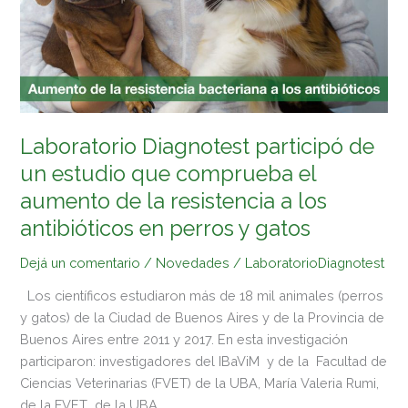
un
estudio
que
comprueba
el
aumento
de
Laboratorio Diagnotest participó de
la
un estudio que comprueba el
resistencia
aumento de la resistencia a los
a
los
antibióticos en perros y gatos
antibióticos
Dejá un comentario
/
Novedades
/
LaboratorioDiagnotest
en
perros
Los científicos estudiaron más de 18 mil animales (perros
y
y gatos) de la Ciudad de Buenos Aires y de la Provincia de
gatos
Buenos Aires entre 2011 y 2017. En esta investigación
participaron: investigadores del IBaViM y de la Facultad de
Ciencias Veterinarias (FVET) de la UBA, María Valeria Rumi,
de la FVET de la UBA