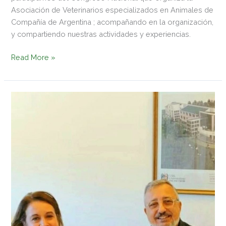
Asociación de Veterinarios especializados en Animales de
Compañía de Argentina ; acompañando en la organización,
y compartiendo nuestras actividades y experiencias.
Read More »
La
Universidad
de
El
Salvador
eligió
a
Diagnotest
para
realizar
análisis