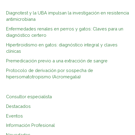
c
Diagnotest y la UBA impulsan la investigación en resistencia
a
antimicrobiana
r
Enfermedades renales en perros y gatos: Claves para un
p
diagnóstico certero
o
Hipertiroidismo en gatos: diagnóstico integral y claves
r
clínicas
:
Premedicación previo a una extracción de sangre
Protocolo de derivación por sospecha de
hipersomatotropismo (Acromegalia)
Consultor especialista
Destacados
Eventos
Información Profesional
Novedades