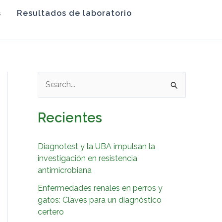
s
Resultados de laboratorio
B
u
Recientes
s
c
Diagnotest y la UBA impulsan la
a
investigación en resistencia
r
antimicrobiana
p
Enfermedades renales en perros y
o
gatos: Claves para un diagnóstico
certero
r