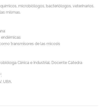
químicos, microbiólogos, bacteriólogos, veterinarios,
 las mismas.
ana
is endémicas
l como transmisores de las micosis
obióloga Clínica e Industrial. Docente Cátedra
”.
V. UBA.