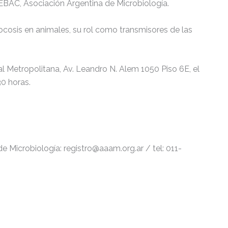
EBAC, Asociación Argentina de Microbiología.
cocosis en animales, su rol como transmisores de las
ial Metropolitana, Av. Leandro N. Alem 1050 Piso 6E, el
30 horas.
de Microbiología: registro@aaam.org.ar / tel: 011-