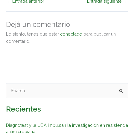
←
Entrada anterior
Entrada siguiente
→
Dejá un comentario
Lo siento, tenés que estar
conectado
para publicar un
comentario.
B
u
Recientes
s
c
Diagnotest y la UBA impulsan la investigación en resistencia
a
antimicrobiana