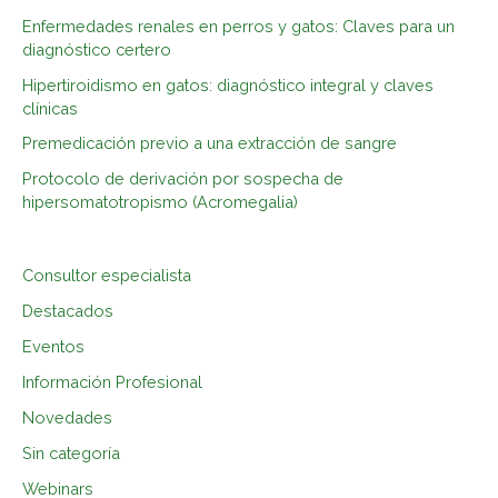
r
Enfermedades renales en perros y gatos: Claves para un
p
diagnóstico certero
o
Hipertiroidismo en gatos: diagnóstico integral y claves
r
clínicas
:
Premedicación previo a una extracción de sangre
Protocolo de derivación por sospecha de
hipersomatotropismo (Acromegalia)
Consultor especialista
Destacados
Eventos
Información Profesional
Novedades
Sin categoría
Webinars