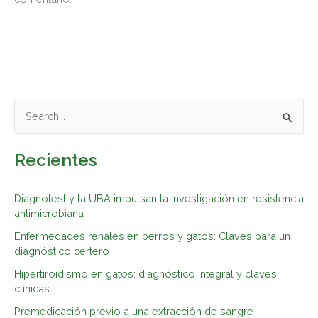
B
u
Recientes
s
c
Diagnotest y la UBA impulsan la investigación en resistencia
a
antimicrobiana
r
Enfermedades renales en perros y gatos: Claves para un
p
diagnóstico certero
o
Hipertiroidismo en gatos: diagnóstico integral y claves
r
clínicas
:
Premedicación previo a una extracción de sangre