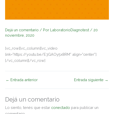
Dejá un comentario
/ Por
LaboratorioDiagnotest
/
20
noviembre, 2020
[vc_row][vc_column][vc_video
link=”https://youtu.be/E3GAOy5x8RM” align=”center”]
[/vc_column][/vc_row]
←
Entrada anterior
Entrada siguiente
→
Dejá un comentario
Lo siento, tenés que estar
conectado
para publicar un
comentario.