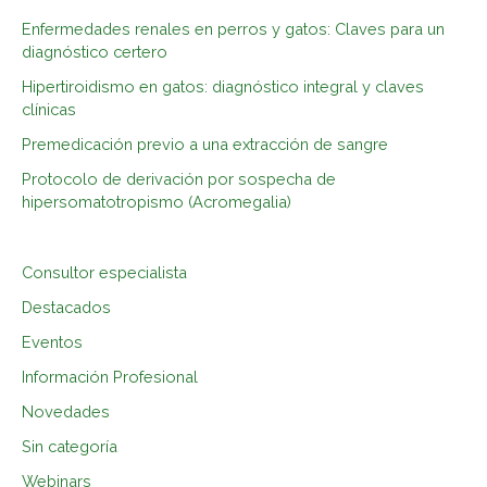
r
Enfermedades renales en perros y gatos: Claves para un
p
diagnóstico certero
o
Hipertiroidismo en gatos: diagnóstico integral y claves
r
clínicas
:
Premedicación previo a una extracción de sangre
Protocolo de derivación por sospecha de
hipersomatotropismo (Acromegalia)
Consultor especialista
Destacados
Eventos
Información Profesional
Novedades
Sin categoría
Webinars