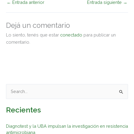
←
Entrada anterior
Entrada siguiente
→
Dejá un comentario
Lo siento, tenés que estar
conectado
para publicar un
comentario.
B
u
Recientes
s
c
Diagnotest y la UBA impulsan la investigación en resistencia
a
antimicrobiana