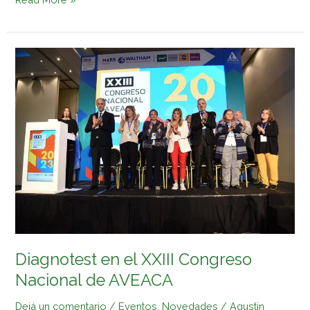
Diagnotest
en
el
XXIII
Congreso
Nacional
de
AVEACA
Diagnotest en el XXIII Congreso
Nacional de AVEACA
Dejá un comentario
/
Eventos
,
Novedades
/
Agustin