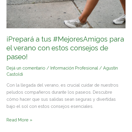
con
estos
consejos
de
paseo!
¡Prepará a tus #MejoresAmigos para
el verano con estos consejos de
paseo!
Dejá un comentario
/
Información Profesional
/
Agustin
Castoldi
Con la llegada del verano, es crucial cuidar de nuestros
peludos compañeros durante los paseos. Descubre
cómo hacer que sus salidas sean seguras y divertidas
bajo el sol con estos consejos esenciales.
Read More »