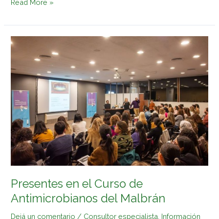
Read More »
Presentes
en
el
Curso
de
Antimicrobianos
del
Malbrán
Presentes en el Curso de
Antimicrobianos del Malbrán
Dejá un comentario
/
Consultor especialista
,
Información